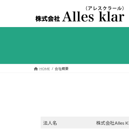
コ
ナ
ン
ビ
テ
ゲ
ン
ー
ツ
シ
へ
ョ
ス
ン
キ
に
ッ
移
プ
動
HOME
会社概要
法人名
株式会社Alles